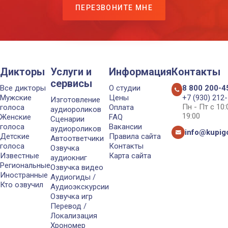
ПЕРЕЗВОНИТЕ МНЕ
Дикторы
Услуги и
Информация
Контакты
сервисы
Все дикторы
О студии
8 800 200-4
Мужские
Цены
+7 (930) 212
Изготовление
Пн - Пт с 10
голоса
Оплата
аудиороликов
19:00
Женские
FAQ
Сценарии
голоса
Вакансии
аудиороликов
info@kupigo
Детские
Правила сайта
Автоответчики
голоса
Контакты
Озвучка
Известные
Карта сайта
аудиокниг
Региональные
Озвучка видео
Иностранные
Аудиогиды /
Кто озвучил
Аудиоэкскурсии
Озвучка игр
Перевод /
Локализация
Хрономер