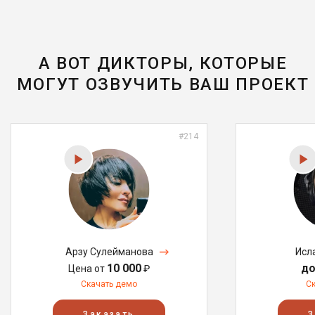
А ВОТ ДИКТОРЫ, КОТОРЫЕ
МОГУТ ОЗВУЧИТЬ ВАШ ПРОЕКТ
#214
Арзу Сулейманова
Исл
10 000
до
Цена от
₽
Скачать демо
С
Заказать
З