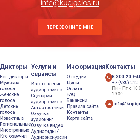
info@kupigolos.ru
ПЕРЕЗВОНИТЕ МНЕ
Дикторы
Услуги и
Информация
Контакты
сервисы
Все дикторы
О студии
8 800 200-4
Мужские
Цены
+7 (930) 212
Изготовление
Пн - Пт с 10
голоса
Оплата
аудиороликов
19:00
Женские
FAQ
Сценарии
голоса
Вакансии
аудиороликов
info@kupigo
Детские
Правила сайта
Автоответчики
голоса
Контакты
Озвучка
Известные
Карта сайта
аудиокниг
Региональные
Озвучка видео
Иностранные
Аудиогиды /
Кто озвучил
Аудиоэкскурсии