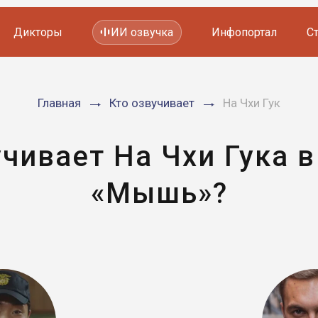
Дикторы
ИИ озвучка
Инфопортал
С
Фильмов и сериалов
Главная
Кто озвучивает
На Чхи Гук
Мультфильмов
YouTube каналов
Видеорекламы
учивает На Чхи Гука в
«Мышь»?