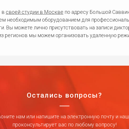
 в
своей студии в Москве
по адресу Большой Саввинс
сем необходимым оборудованием для профессиональ
и. Вы можете лично присутствовать на записи дикто
 из регионов мы можем организовать удаленную режи
Остались вопросы?
оните нам или напишите на электронную почту и на
проконсультирует вас по любому вопросу!