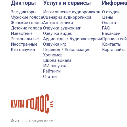
Дикторы
Услуги и сервисы
Информа
Все дикторы
Изготовление аудиороликов
О студии
Мужские голоса
Сценарии аудиороликов
Цены
Женские голоса
Автоответчики
Оплата
Детские голоса
Озвучка аудиокниг
FAQ
Известные
Озвучка видео
Вакансии
Региональные
Аудиогиды / Аудиоэкскурсии
Правила сай
Иностранные
Озвучка игр
Контакты
Кто озвучил
Перевод / Локализация
Карта сайта
Хрономер
Школа вокала
ИИ озвучка
Рейтинги
Статьи
© 2013 - 2026 КупиГолос