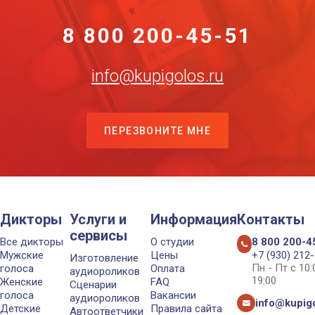
8 800 200-45-51
info@kupigolos.ru
ПЕРЕЗВОНИТЕ МНЕ
Дикторы
Услуги и
Информация
Контакты
сервисы
Все дикторы
О студии
8 800 200-4
Мужские
Цены
+7 (930) 212
Изготовление
Пн - Пт с 10
голоса
Оплата
аудиороликов
19:00
Женские
FAQ
Сценарии
голоса
Вакансии
аудиороликов
info@kupigo
Детские
Правила сайта
Автоответчики