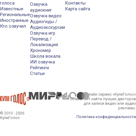
голоса
Контакты
Озвучка
Известные
Карта сайта
аудиокниг
Региональные
Озвучка видео
Иностранные
Аудиогиды /
Кто озвучил
Аудиоэкскурсии
Озвучка игр
Перевод /
Локализация
Хрономер
Школа вокала
ИИ озвучка
Рейтинги
Статьи
Онлайн сервис «КупиГолос»
позволяет найти лучших дикторов
для записи видео или аудио
рекламы.
© 2013 - 2026
Политика конфиденциальности
КупиГолос