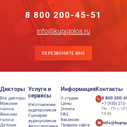
8 800 200-45-51
info@kupigolos.ru
ПЕРЕЗВОНИТЕ МНЕ
Дикторы
Услуги и
Информация
Контакты
сервисы
Все дикторы
О студии
8 800 200-4
Мужские
Цены
+7 (930) 212
Изготовление
Пн - Пт с 10
голоса
Оплата
аудиороликов
19:00
Женские
FAQ
Сценарии
голоса
Вакансии
аудиороликов
info@kupigo
Детские
Правила сайта
Автоответчики