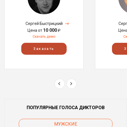
Сергей Быстрицкий
Сер
10 000
Цена от
₽
Цен
Скачать демо
С
Заказать
З
ПОПУЛЯРНЫЕ ГОЛОСА ДИКТОРОВ
МУЖСКИЕ