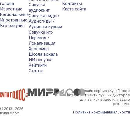
голоса
Контакты
Озвучка
Известные
Карта сайта
аудиокниг
Региональные
Озвучка видео
Иностранные
Аудиогиды /
Кто озвучил
Аудиоэкскурсии
Озвучка игр
Перевод /
Локализация
Хрономер
Школа вокала
ИИ озвучка
Рейтинги
Статьи
Онлайн сервис «КупиГолос»
позволяет найти лучших дикторов
для записи видео или аудио
рекламы.
© 2013 - 2026
Политика конфиденциальности
КупиГолос