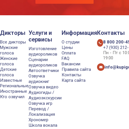
Дикторы
Услуги и
Информация
Контакты
сервисы
Все дикторы
О студии
8 800 200-4
Мужские
Цены
+7 (930) 212
Изготовление
Пн - Пт с 10
голоса
Оплата
аудиороликов
19:00
Женские
FAQ
Сценарии
голоса
Вакансии
аудиороликов
info@kupigo
Детские
Правила сайта
Автоответчики
голоса
Контакты
Озвучка
Известные
Карта сайта
аудиокниг
Региональные
Озвучка видео
Иностранные
Аудиогиды /
Кто озвучил
Аудиоэкскурсии
Озвучка игр
Перевод /
Локализация
Хрономер
Школа вокала