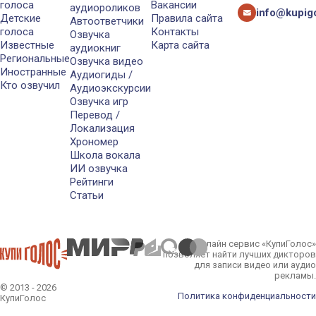
голоса
Вакансии
аудиороликов
info@kupigo
Детские
Правила сайта
Автоответчики
голоса
Контакты
Озвучка
Известные
Карта сайта
аудиокниг
Региональные
Озвучка видео
Иностранные
Аудиогиды /
Кто озвучил
Аудиоэкскурсии
Озвучка игр
Перевод /
Локализация
Хрономер
Школа вокала
ИИ озвучка
Рейтинги
Статьи
Онлайн сервис «КупиГолос»
позволяет найти лучших дикторов
для записи видео или аудио
рекламы.
© 2013 - 2026
Политика конфиденциальности
КупиГолос