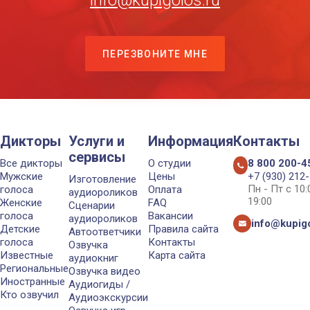
info@kupigolos.ru
ПЕРЕЗВОНИТЕ МНЕ
Дикторы
Услуги и
Информация
Контакты
сервисы
Все дикторы
О студии
8 800 200-4
Мужские
Цены
+7 (930) 212
Изготовление
Пн - Пт с 10
голоса
Оплата
аудиороликов
19:00
Женские
FAQ
Сценарии
голоса
Вакансии
аудиороликов
info@kupigo
Детские
Правила сайта
Автоответчики
голоса
Контакты
Озвучка
Известные
Карта сайта
аудиокниг
Региональные
Озвучка видео
Иностранные
Аудиогиды /
Кто озвучил
Аудиоэкскурсии