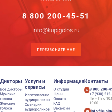
8 800 200-45-51
info@kupigolos.ru
ПЕРЕЗВОНИТЕ МНЕ
Дикторы
Услуги и
Информация
Контакты
сервисы
Все дикторы
О студии
8 800 200-4
Мужские
Цены
+7 (930) 212
Изготовление
Пн - Пт с 10
голоса
Оплата
аудиороликов
19:00
Женские
FAQ
Сценарии
голоса
Вакансии
аудиороликов
info@kupigo