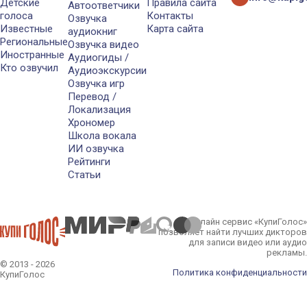
Детские
Правила сайта
Автоответчики
голоса
Контакты
Озвучка
Известные
Карта сайта
аудиокниг
Региональные
Озвучка видео
Иностранные
Аудиогиды /
Кто озвучил
Аудиоэкскурсии
Озвучка игр
Перевод /
Локализация
Хрономер
Школа вокала
ИИ озвучка
Рейтинги
Статьи
Онлайн сервис «КупиГолос»
позволяет найти лучших дикторов
для записи видео или аудио
рекламы.
© 2013 - 2026
Политика конфиденциальности
КупиГолос