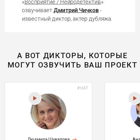
«
Восприятие / Нейродетектив
»
озвучивает
Дмитрий Чичков
-
известный диктор, актер дубляжа.
А ВОТ ДИКТОРЫ, КОТОРЫЕ
МОГУТ ОЗВУЧИТЬ ВАШ ПРОЕКТ
#1667
Людмила Шувалова
Анд