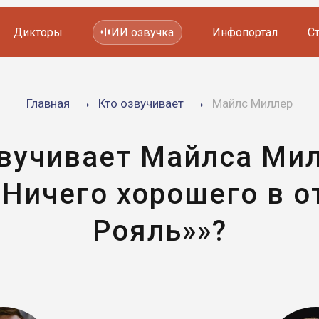
Дикторы
ИИ озвучка
Инфопортал
С
Фильмов и сериалов
Главная
Кто озвучивает
Майлс Миллер
Мультфильмов
YouTube каналов
Видеорекламы
звучивает Майлса Мил
Ничего хорошего в о
Рояль»»?