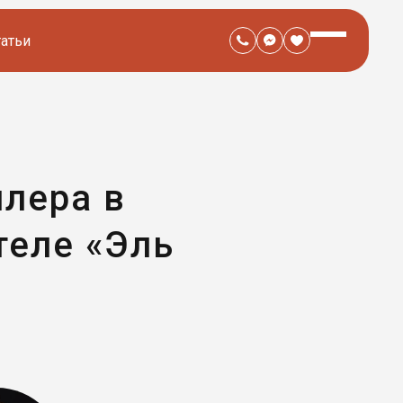
татьи
лера в
теле «Эль