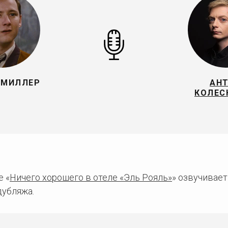
 МИЛЛЕР
АН
КОЛЕС
 «
Ничего хорошего в отеле «Эль Рояль»
» озвучивае
дубляжа.