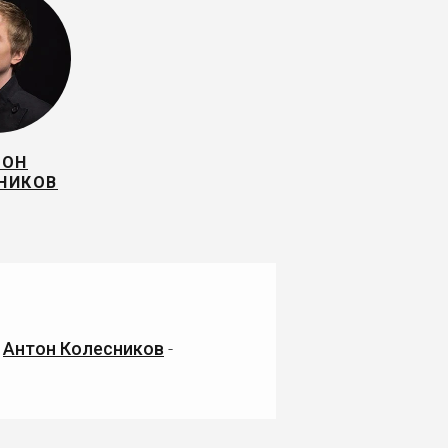
ТОН
НИКОВ
т
Антон Колесников
-