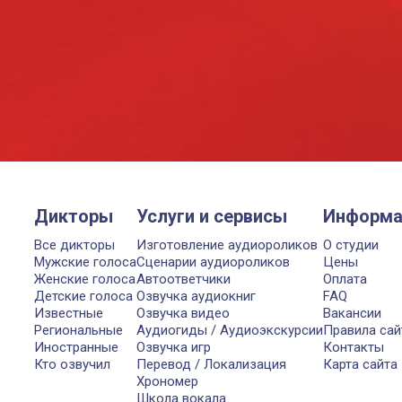
Дикторы
Услуги и сервисы
Информа
Все дикторы
Изготовление аудиороликов
О студии
Мужские голоса
Сценарии аудиороликов
Цены
Женские голоса
Автоответчики
Оплата
Детские голоса
Озвучка аудиокниг
FAQ
Известные
Озвучка видео
Вакансии
Региональные
Аудиогиды / Аудиоэкскурсии
Правила сай
Иностранные
Озвучка игр
Контакты
Кто озвучил
Перевод / Локализация
Карта сайта
Хрономер
Школа вокала