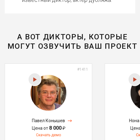
А ВОТ ДИКТОРЫ, КОТОРЫЕ
МОГУТ ОЗВУЧИТЬ ВАШ ПРОЕКТ
#1411
Павел Конышев
Нона
8 000
Цена от
₽
Цен
Скачать демо
С