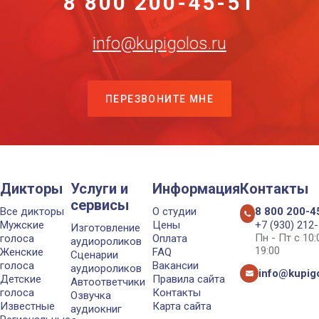
8 800 200-45-51
info@kupigolos.ru
ПЕРЕЗВОНИТЕ МНЕ
Дикторы
Услуги и
Информация
Контакты
сервисы
Все дикторы
О студии
8 800 200-4
Мужские
Цены
+7 (930) 212
Изготовление
Пн - Пт с 10
голоса
Оплата
аудиороликов
19:00
Женские
FAQ
Сценарии
голоса
Вакансии
аудиороликов
info@kupigo
Детские
Правила сайта
Автоответчики
голоса
Контакты
Озвучка
Известные
Карта сайта
аудиокниг