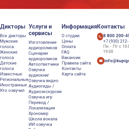
Дикторы
Услуги и
Информация
Контакты
сервисы
Все дикторы
О студии
8 800 200-4
Мужские
Цены
+7 (930) 212
Изготовление
Пн - Пт с 10
голоса
Оплата
аудиороликов
19:00
Женские
FAQ
Сценарии
голоса
Вакансии
аудиороликов
info@kupigo
Детские
Правила сайта
Автоответчики
голоса
Контакты
Озвучка
Известные
Карта сайта
аудиокниг
Региональные
Озвучка видео
Иностранные
Аудиогиды /
Кто озвучил
Аудиоэкскурсии
Озвучка игр
Перевод /
Локализация
Хрономер
Школа вокала
ИИ озвучка