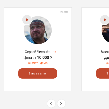
#1506
Сергей Чихачёв
Алек
10 000
до
Цена от
₽
Скачать демо
С
Заказать
З