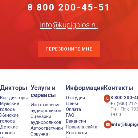
8 800 200-45-51
info@kupigolos.ru
ПЕРЕЗВОНИТЕ МНЕ
Дикторы
Услуги и
Информация
Контакты
сервисы
Все дикторы
О студии
8 800 200-4
Мужские
Цены
+7 (930) 212
Изготовление
Пн - Пт с 10
голоса
Оплата
аудиороликов
19:00
Женские
FAQ
Сценарии
голоса
Вакансии
аудиороликов
info@kupigo
Детские
Правила сайта
Автоответчики
голоса
Контакты
Озвучка