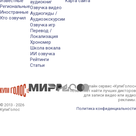
Известные
Карта сайта
аудиокниг
Региональные
Озвучка видео
Иностранные
Аудиогиды /
Кто озвучил
Аудиоэкскурсии
Озвучка игр
Перевод /
Локализация
Хрономер
Школа вокала
ИИ озвучка
Рейтинги
Статьи
Онлайн сервис «КупиГолос»
позволяет найти лучших дикторов
для записи видео или аудио
рекламы.
© 2013 - 2026
Политика конфиденциальности
КупиГолос