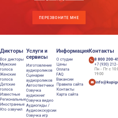
ПЕРЕЗВОНИТЕ МНЕ
Дикторы
Услуги и
Информация
Контакты
сервисы
Все дикторы
О студии
8 800 200-4
Мужские
Цены
+7 (930) 212
Изготовление
Пн - Пт с 10
голоса
Оплата
аудиороликов
19:00
Женские
FAQ
Сценарии
голоса
Вакансии
аудиороликов
info@kupigo
Детские
Правила сайта
Автоответчики
голоса
Контакты
Озвучка
Известные
Карта сайта
аудиокниг
Региональные
Озвучка видео
Иностранные
Аудиогиды /
Кто озвучил
Аудиоэкскурсии
Озвучка игр