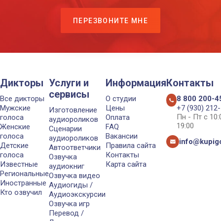
ПЕРЕЗВОНИТЕ МНЕ
Дикторы
Услуги и
Информация
Контакты
сервисы
Все дикторы
О студии
8 800 200-4
Мужские
Цены
+7 (930) 212
Изготовление
Пн - Пт с 10
голоса
Оплата
аудиороликов
19:00
Женские
FAQ
Сценарии
голоса
Вакансии
аудиороликов
info@kupigo
Детские
Правила сайта
Автоответчики
голоса
Контакты
Озвучка
Известные
Карта сайта
аудиокниг
Региональные
Озвучка видео
Иностранные
Аудиогиды /
Кто озвучил
Аудиоэкскурсии
Озвучка игр
Перевод /