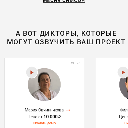
МЕСИЯ СИМСОН
А ВОТ ДИКТОРЫ, КОТОРЫЕ
МОГУТ ОЗВУЧИТЬ ВАШ ПРОЕКТ
#1025
Мария Овчинникова
Фил
10 000
Цена от
₽
Цен
Скачать демо
С