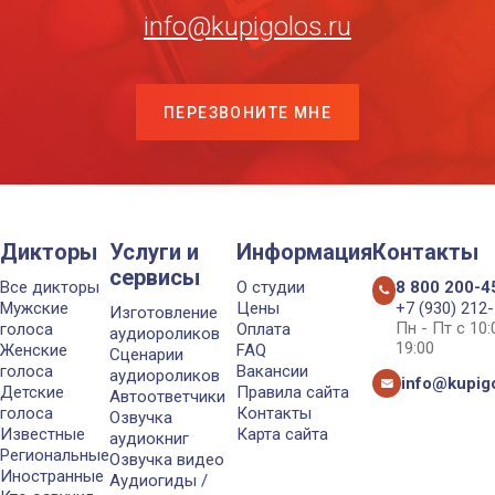
info@kupigolos.ru
ПЕРЕЗВОНИТЕ МНЕ
Дикторы
Услуги и
Информация
Контакты
сервисы
Все дикторы
О студии
8 800 200-4
Мужские
Цены
+7 (930) 212
Изготовление
Пн - Пт с 10
голоса
Оплата
аудиороликов
19:00
Женские
FAQ
Сценарии
голоса
Вакансии
аудиороликов
info@kupigo
Детские
Правила сайта
Автоответчики
голоса
Контакты
Озвучка
Известные
Карта сайта
аудиокниг
Региональные
Озвучка видео
Иностранные
Аудиогиды /