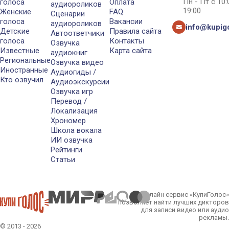
Пн - Пт с 10
голоса
Оплата
аудиороликов
19:00
Женские
FAQ
Сценарии
голоса
Вакансии
аудиороликов
info@kupigo
Детские
Правила сайта
Автоответчики
голоса
Контакты
Озвучка
Известные
Карта сайта
аудиокниг
Региональные
Озвучка видео
Иностранные
Аудиогиды /
Кто озвучил
Аудиоэкскурсии
Озвучка игр
Перевод /
Локализация
Хрономер
Школа вокала
ИИ озвучка
Рейтинги
Статьи
Онлайн сервис «КупиГолос»
позволяет найти лучших дикторов
для записи видео или аудио
рекламы.
© 2013 - 2026