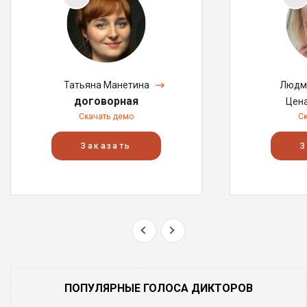
Татьяна Манетина
Людм
договорная
Цен
Скачать демо
С
Заказать
З
ПОПУЛЯРНЫЕ ГОЛОСА ДИКТОРОВ