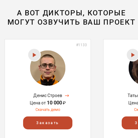
А ВОТ ДИКТОРЫ, КОТОРЫЕ
МОГУТ ОЗВУЧИТЬ ВАШ ПРОЕКТ
#1133
Денис Строев
Тать
10 000
Цена от
₽
Цен
Скачать демо
С
Заказать
З