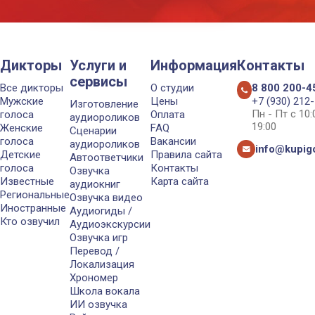
Дикторы
Услуги и
Информация
Контакты
сервисы
Все дикторы
О студии
8 800 200-4
Мужские
Цены
+7 (930) 212
Изготовление
Пн - Пт с 10
голоса
Оплата
аудиороликов
19:00
Женские
FAQ
Сценарии
голоса
Вакансии
аудиороликов
info@kupigo
Детские
Правила сайта
Автоответчики
голоса
Контакты
Озвучка
Известные
Карта сайта
аудиокниг
Региональные
Озвучка видео
Иностранные
Аудиогиды /
Кто озвучил
Аудиоэкскурсии
Озвучка игр
Перевод /
Локализация
Хрономер
Школа вокала
ИИ озвучка