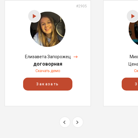
#2905
Елизавета Запорожец
Мих
договорная
Цен
Скачать демо
С
Заказать
З