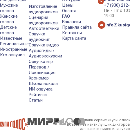
Мужские
Цены
+7 (930) 212
Изготовление
Пн - Пт с 10
голоса
Оплата
аудиороликов
19:00
Женские
FAQ
Сценарии
голоса
Вакансии
аудиороликов
info@kupigo
Детские
Правила сайта
Автоответчики
голоса
Контакты
Озвучка
Известные
Карта сайта
аудиокниг
Региональные
Озвучка видео
Иностранные
Аудиогиды /
Кто озвучил
Аудиоэкскурсии
Озвучка игр
Перевод /
Локализация
Хрономер
Школа вокала
ИИ озвучка
Рейтинги
Статьи
Онлайн сервис «КупиГолос»
позволяет найти лучших дикторов
для записи видео или аудио