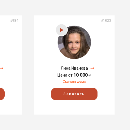
#984
#1023
Лина Иванова
10 000
Цена от
₽
Скачать демо
Заказать