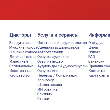
Дикторы
Услуги и сервисы
Информа
Все дикторы
Изготовление аудиороликов
О студии
Мужские голоса
Сценарии аудиороликов
Цены
Женские голоса
Автоответчики
Оплата
Детские голоса
Озвучка аудиокниг
FAQ
Известные
Озвучка видео
Вакансии
Региональные
Аудиогиды / Аудиоэкскурсии
Правила сай
Иностранные
Озвучка игр
Контакты
Кто озвучил
Перевод / Локализация
Карта сайта
Хрономер
Школа вокала
ИИ озвучка
Рейтинги
Статьи