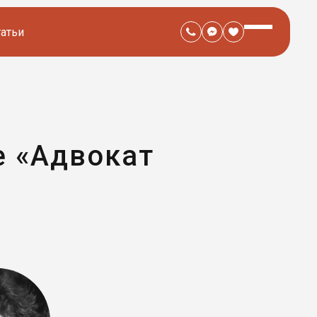
татьи
е «Адвокат