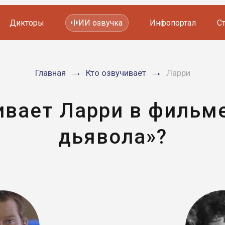
Дикторы
ИИ озвучка
Инфопортал
С
Фильмов и сериалов
Главная
Кто озвучивает
Ларри
Мультфильмов
YouTube каналов
Видеорекламы
ивает Ларри в фильм
дьявола»?