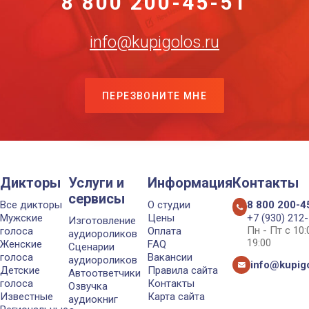
8 800 200-45-51
info@kupigolos.ru
ПЕРЕЗВОНИТЕ МНЕ
Дикторы
Услуги и
Информация
Контакты
сервисы
Все дикторы
О студии
8 800 200-4
Мужские
Цены
+7 (930) 212
Изготовление
Пн - Пт с 10
голоса
Оплата
аудиороликов
19:00
Женские
FAQ
Сценарии
голоса
Вакансии
аудиороликов
info@kupigo
Детские
Правила сайта
Автоответчики
голоса
Контакты
Озвучка
Известные
Карта сайта
аудиокниг