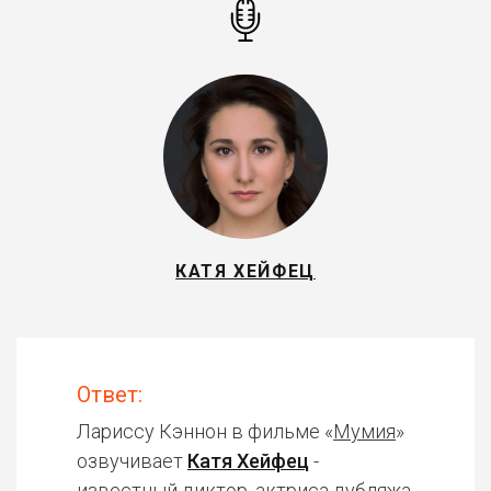
КАТЯ ХЕЙФЕЦ
Ответ:
Лариссу Кэннон в фильме «
Мумия
»
озвучивает
Катя Хейфец
-
известный диктор, актриса дубляжа.