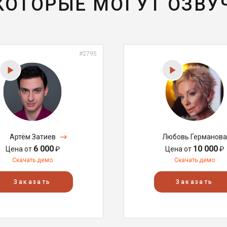
 КОТОРЫЕ МОГУТ ОЗВУ
#2795
Артём Затиев
Любовь Германова
6 000
10 000
Цена от
₽
Цена от
₽
Скачать демо
Скачать демо
Заказать
Заказать