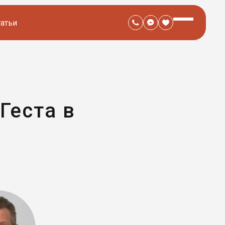
татьи
Геста в