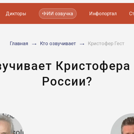
Дикторы
ИИ озвучка
Инфопортал
С
Фильмов и сериалов
Главная
Кто озвучивает
Кристофер Гест
Мультфильмов
YouTube каналов
Видеорекламы
вучивает Кристофера 
России?