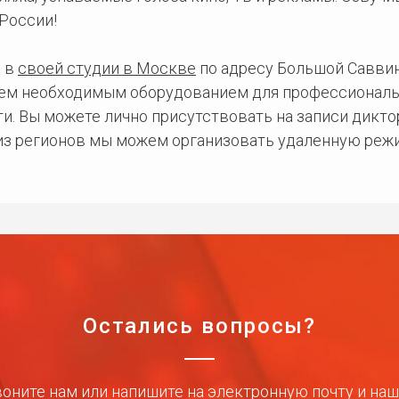
России!
 в
своей студии в Москве
по адресу Большой Саввинс
сем необходимым оборудованием для профессиональ
и. Вы можете лично присутствовать на записи дикто
 из регионов мы можем организовать удаленную режи
Остались вопросы?
оните нам или напишите на электронную почту и на