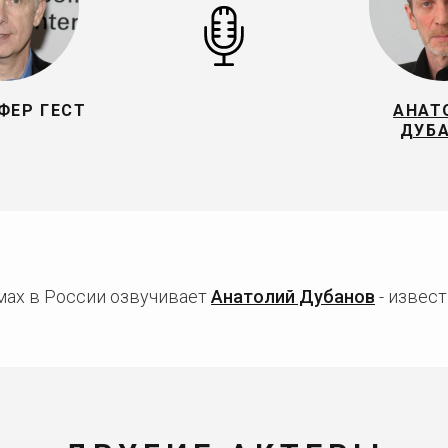
ФЕР ГЕСТ
АНАТ
ДУБ
мах в России озвучивает
Анатолий Дубанов
- извест