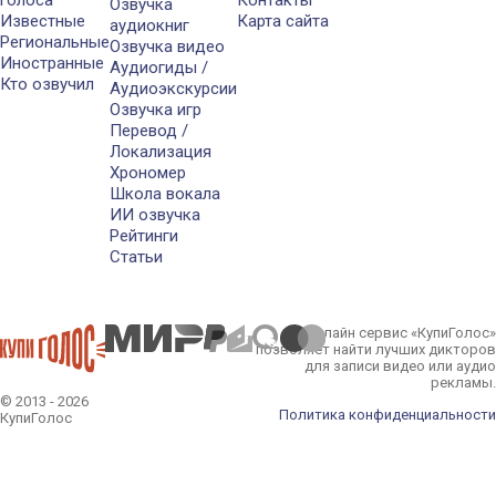
голоса
Контакты
Озвучка
Известные
Карта сайта
аудиокниг
Региональные
Озвучка видео
Иностранные
Аудиогиды /
Кто озвучил
Аудиоэкскурсии
Озвучка игр
Перевод /
Локализация
Хрономер
Школа вокала
ИИ озвучка
Рейтинги
Статьи
Онлайн сервис «КупиГолос»
позволяет найти лучших дикторов
для записи видео или аудио
рекламы.
© 2013 - 2026
Политика конфиденциальности
КупиГолос