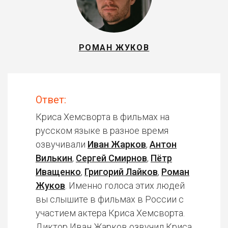
РОМАН ЖУКОВ
Ответ:
Криса Хемсворта в фильмах на
русском языке в разное время
озвучивали
Иван Жарков
,
Антон
Вилькин
,
Сергей Смирнов
,
Пётр
Иващенко
,
Григорий Лайков
,
Роман
Жуков
. Именно голоса этих людей
вы слышите в фильмах в России с
участием актера Криса Хемсворта.
Диктор Иван Жарков озвучил Криса