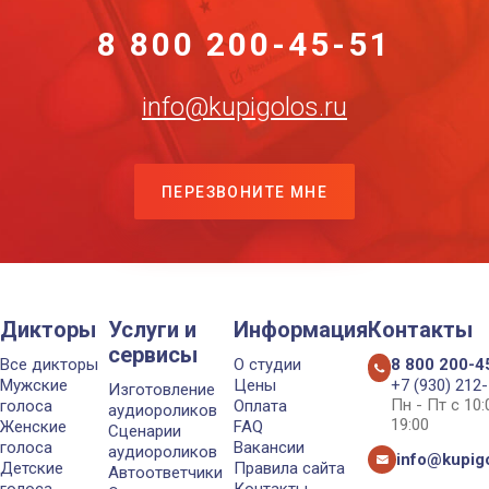
8 800 200-45-51
info@kupigolos.ru
ПЕРЕЗВОНИТЕ МНЕ
Дикторы
Услуги и
Информация
Контакты
сервисы
Все дикторы
О студии
8 800 200-4
Мужские
Цены
+7 (930) 212
Изготовление
Пн - Пт с 10
голоса
Оплата
аудиороликов
19:00
Женские
FAQ
Сценарии
голоса
Вакансии
аудиороликов
info@kupigo
Детские
Правила сайта
Автоответчики