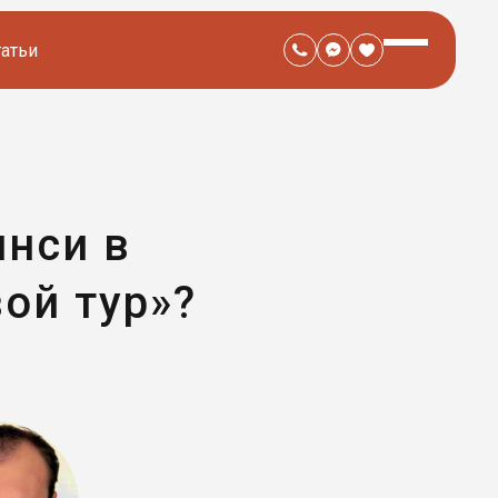
татьи
инси в
ой тур»?