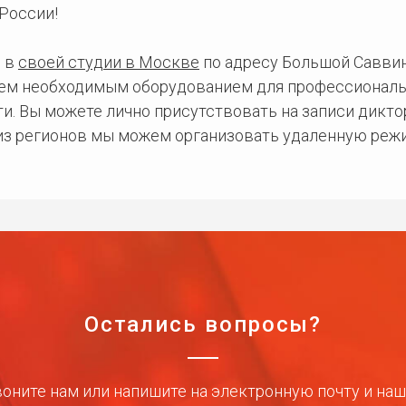
России!
 в
своей студии в Москве
по адресу Большой Саввинс
сем необходимым оборудованием для профессиональ
и. Вы можете лично присутствовать на записи дикто
 из регионов мы можем организовать удаленную режи
Остались вопросы?
оните нам или напишите на электронную почту и на