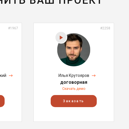
ЧИТЬ ВАШ ПРОЕКТ
#1967
#2258
кий
Илья Крутояров
договорная
Скачать демо
Заказать