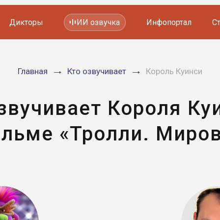
Дикторы
ИИ озвучка
Инфопортал
С
Фильмов и сериалов
Главная
Кто озвучивает
Король Куинси
Мультфильмов
YouTube каналов
Видеорекламы
звучивает Короля Ку
льме «Тролли. Миров