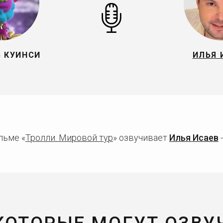
 КУИНСИ
ИЛЬЯ 
льме «
Тролли. Мировой тур
» озвучивает
Илья Исаев
-