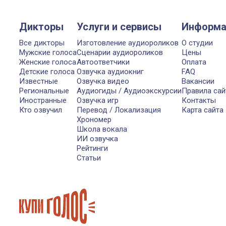
Дикторы
Услуги и сервисы
Информа
Все дикторы
Изготовление аудиороликов
О студии
Мужские голоса
Сценарии аудиороликов
Цены
Женские голоса
Автоответчики
Оплата
Детские голоса
Озвучка аудиокниг
FAQ
Известные
Озвучка видео
Вакансии
Региональные
Аудиогиды / Аудиоэкскурсии
Правила сай
Иностранные
Озвучка игр
Контакты
Кто озвучил
Перевод / Локализация
Карта сайта
Хрономер
Школа вокала
ИИ озвучка
Рейтинги
Статьи