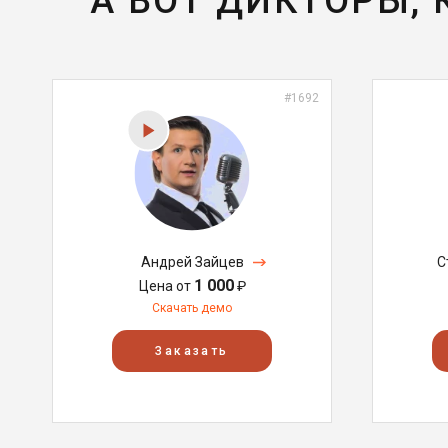
А ВОТ ДИКТОРЫ,
#1692
Андрей Зайцев
С
1 000
Цена от
₽
Скачать демо
Заказать