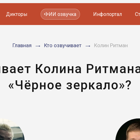
Дикторы
ИИ озвучка
Инфопортал
С
Фильмов и сериалов
Главная
Кто озвучивает
Колин Ритман
Мультфильмов
YouTube каналов
Видеорекламы
ивает Колина Ритмана
«Чёрное зеркало»?