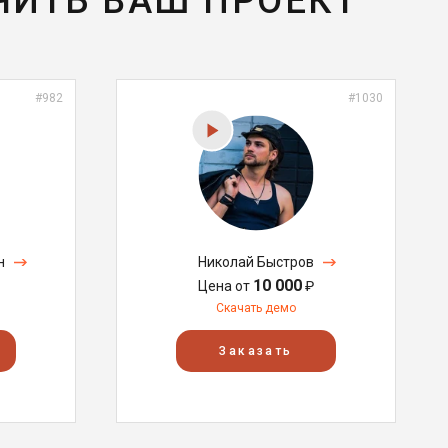
ЧИТЬ ВАШ ПРОЕКТ
#982
#1030
н
Николай Быстров
10 000
Цена от
₽
Скачать демо
Заказать