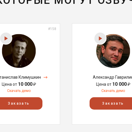
 КОТОРЫЕ МОГУТ ОЗВУ
#158
танислав Климушкин
Александр Гаврили
10 000
10 000
Цена от
₽
Цена от
₽
Скачать демо
Скачать демо
Заказать
Заказать