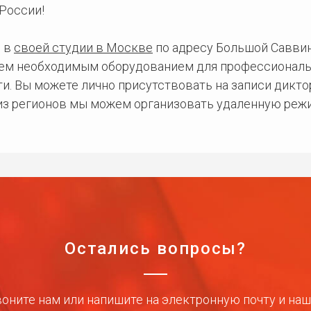
России!
 в
своей студии в Москве
по адресу Большой Саввинс
сем необходимым оборудованием для профессиональ
и. Вы можете лично присутствовать на записи дикто
 из регионов мы можем организовать удаленную режи
Остались вопросы?
оните нам или напишите на электронную почту и на