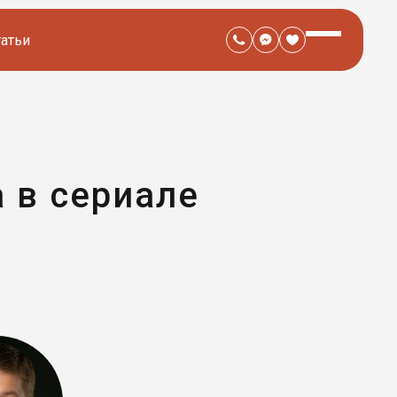
татьи
 в сериале