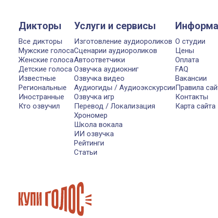
Дикторы
Услуги и сервисы
Информа
Все дикторы
Изготовление аудиороликов
О студии
Мужские голоса
Сценарии аудиороликов
Цены
Женские голоса
Автоответчики
Оплата
Детские голоса
Озвучка аудиокниг
FAQ
Известные
Озвучка видео
Вакансии
Региональные
Аудиогиды / Аудиоэкскурсии
Правила сай
Иностранные
Озвучка игр
Контакты
Кто озвучил
Перевод / Локализация
Карта сайта
Хрономер
Школа вокала
ИИ озвучка
Рейтинги
Статьи