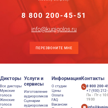
8 800 200-45-51
info@kupigolos.ru
ПЕРЕЗВОНИТЕ МНЕ
Дикторы
Услуги и
Информация
Контакты
сервисы
Все дикторы
О студии
8 800 200-4
Мужские
Цены
+7 (930) 212
Изготовление
Пн - Пт с 10
голоса
Оплата
аудиороликов
19:00
Женские
FAQ
Сценарии
голоса
Вакансии
аудиороликов
info@kupigo