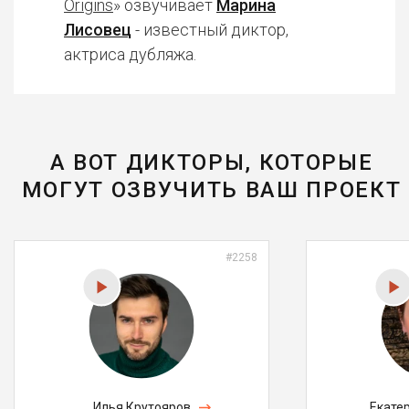
Origins
» озвучивает
Марина
Лисовец
- известный диктор,
актриса дубляжа.
А ВОТ ДИКТОРЫ, КОТОРЫЕ
МОГУТ ОЗВУЧИТЬ ВАШ ПРОЕКТ
#2258
Илья Крутояров
Екате