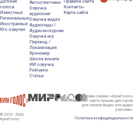
Детские
Правила сайта
Автоответчики
голоса
Контакты
Озвучка
Известные
Карта сайта
аудиокниг
Региональные
Озвучка видео
Иностранные
Аудиогиды /
Кто озвучил
Аудиоэкскурсии
Озвучка игр
Перевод /
Локализация
Хрономер
Школа вокала
ИИ озвучка
Рейтинги
Статьи
Онлайн сервис «КупиГолос»
позволяет найти лучших дикторов
для записи видео или аудио
рекламы.
© 2013 - 2026
Политика конфиденциальности
КупиГолос