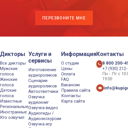
ПЕРЕЗВОНИТЕ МНЕ
Дикторы
Услуги и
Информация
Контакты
сервисы
Все дикторы
О студии
8 800 200-4
Мужские
Цены
+7 (930) 212
Изготовление
Пн - Пт с 10
голоса
Оплата
аудиороликов
19:00
Женские
FAQ
Сценарии
голоса
Вакансии
аудиороликов
info@kupigo
Детские
Правила сайта
Автоответчики
голоса
Контакты
Озвучка
Известные
Карта сайта
аудиокниг
Региональные
Озвучка видео
Иностранные
Аудиогиды /
Кто озвучил
Аудиоэкскурсии
Озвучка игр