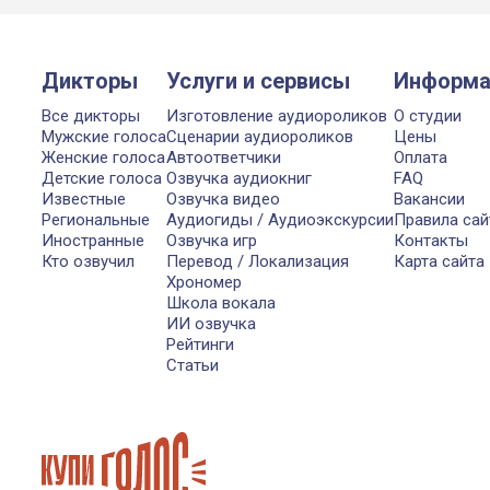
Дикторы
Услуги и сервисы
Информа
Все дикторы
Изготовление аудиороликов
О студии
Мужские голоса
Сценарии аудиороликов
Цены
Женские голоса
Автоответчики
Оплата
Детские голоса
Озвучка аудиокниг
FAQ
Известные
Озвучка видео
Вакансии
Региональные
Аудиогиды / Аудиоэкскурсии
Правила сай
Иностранные
Озвучка игр
Контакты
Кто озвучил
Перевод / Локализация
Карта сайта
Хрономер
Школа вокала
ИИ озвучка
Рейтинги
Статьи