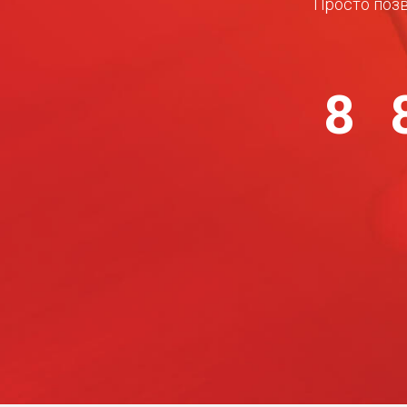
Просто позв
8 