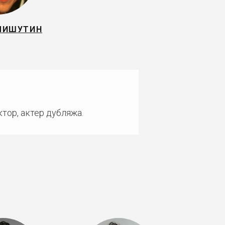
МИШУТИН
тор, актер дубляжа.