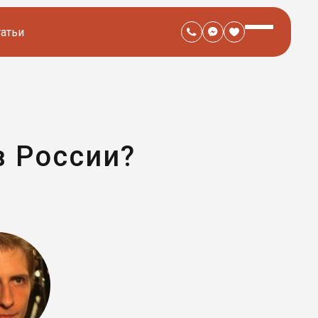
татьи
в России?