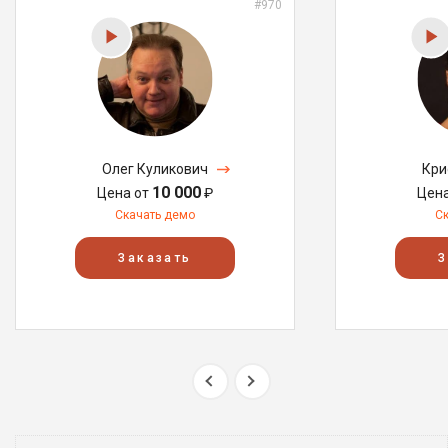
#970
Олег Куликович
Кри
10 000
Цена от
₽
Цен
Скачать демо
С
Заказать
З