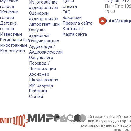
Мужские
Цены
+7 (930) 212
Изготовление
Пн - Пт с 10
голоса
Оплата
аудиороликов
19:00
Женские
FAQ
Сценарии
голоса
Вакансии
аудиороликов
info@kupigo
Детские
Правила сайта
Автоответчики
голоса
Контакты
Озвучка
Известные
Карта сайта
аудиокниг
Региональные
Озвучка видео
Иностранные
Аудиогиды /
Кто озвучил
Аудиоэкскурсии
Озвучка игр
Перевод /
Локализация
Хрономер
Школа вокала
ИИ озвучка
Рейтинги
Статьи
Онлайн сервис «КупиГолос»
позволяет найти лучших дикторов
для записи видео или аудио
рекламы.