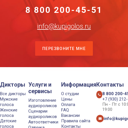
8 800 200-45-51
info@kupigolos.ru
ПЕРЕЗВОНИТЕ МНЕ
Дикторы
Услуги и
Информация
Контакты
сервисы
Все дикторы
О студии
8 800 200-4
Мужские
Цены
+7 (930) 212
Изготовление
Пн - Пт с 10
голоса
Оплата
аудиороликов
19:00
Женские
FAQ
Сценарии
голоса
Вакансии
аудиороликов
info@kupigo
Детские
Правила сайта
Автоответчики
голоса
Контакты
Озвучка