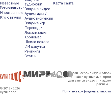
Известные
Карта сайта
аудиокниг
Региональные
Озвучка видео
Иностранные
Аудиогиды /
Кто озвучил
Аудиоэкскурсии
Озвучка игр
Перевод /
Локализация
Хрономер
Школа вокала
ИИ озвучка
Рейтинги
Статьи
Онлайн сервис «КупиГолос»
позволяет найти лучших дикторов
для записи видео или аудио
рекламы.
© 2013 - 2026
Политика конфиденциальности
КупиГолос