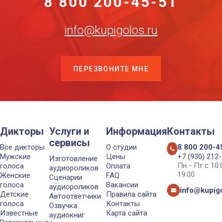
8 800 200-45-51
info@kupigolos.ru
ПЕРЕЗВОНИТЕ МНЕ
Дикторы
Услуги и
Информация
Контакты
сервисы
Все дикторы
О студии
8 800 200-4
Мужские
Цены
+7 (930) 212
Изготовление
Пн - Пт с 10
голоса
Оплата
аудиороликов
19:00
Женские
FAQ
Сценарии
голоса
Вакансии
аудиороликов
info@kupigo
Детские
Правила сайта
Автоответчики
голоса
Контакты
Озвучка
Известные
Карта сайта
аудиокниг