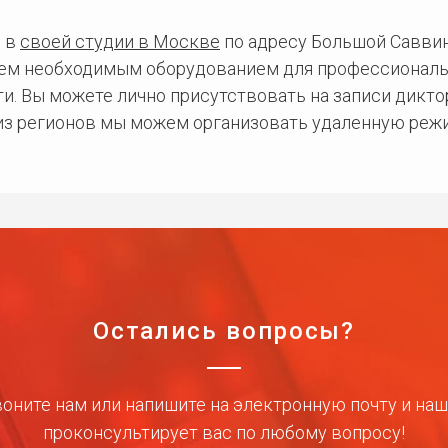
 в
своей студии в Москве
по адресу Большой Саввинс
сем необходимым оборудованием для профессиональ
и. Вы можете лично присутствовать на записи дикто
 из регионов мы можем организовать удаленную режи
Остались вопросы?
оните нам или напишите на электронную почту и на
проконсультирует вас по любому вопросу!