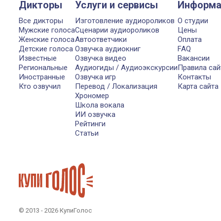
Дикторы
Услуги и сервисы
Информа
Все дикторы
Изготовление аудиороликов
О студии
Мужские голоса
Сценарии аудиороликов
Цены
Женские голоса
Автоответчики
Оплата
Детские голоса
Озвучка аудиокниг
FAQ
Известные
Озвучка видео
Вакансии
Региональные
Аудиогиды / Аудиоэкскурсии
Правила сай
Иностранные
Озвучка игр
Контакты
Кто озвучил
Перевод / Локализация
Карта сайта
Хрономер
Школа вокала
ИИ озвучка
Рейтинги
Статьи
© 2013 - 2026 КупиГолос