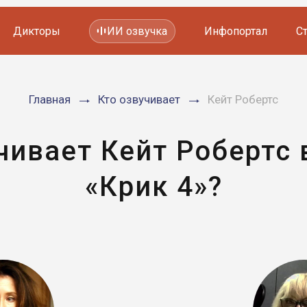
Дикторы
ИИ озвучка
Инфопортал
С
Фильмов и сериалов
Главная
Кто озвучивает
Кейт Робертс
Мультфильмов
YouTube каналов
Видеорекламы
чивает Кейт Робертс
«Крик 4»?