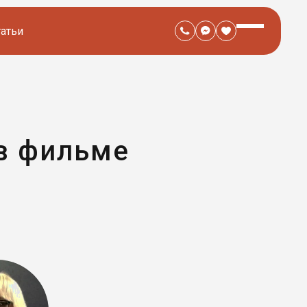
татьи
 в фильме