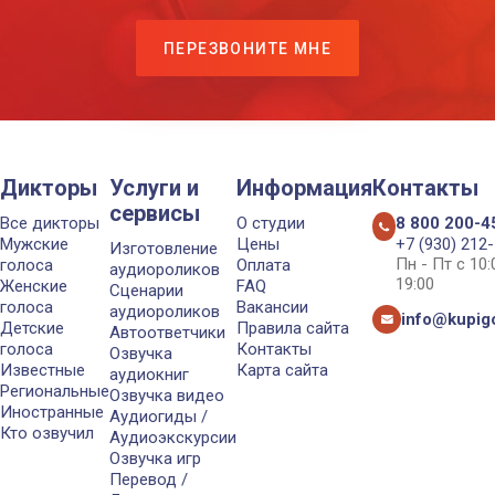
ПЕРЕЗВОНИТЕ МНЕ
Дикторы
Услуги и
Информация
Контакты
сервисы
Все дикторы
О студии
8 800 200-4
Мужские
Цены
+7 (930) 212
Изготовление
Пн - Пт с 10
голоса
Оплата
аудиороликов
19:00
Женские
FAQ
Сценарии
голоса
Вакансии
аудиороликов
info@kupigo
Детские
Правила сайта
Автоответчики
голоса
Контакты
Озвучка
Известные
Карта сайта
аудиокниг
Региональные
Озвучка видео
Иностранные
Аудиогиды /
Кто озвучил
Аудиоэкскурсии
Озвучка игр
Перевод /