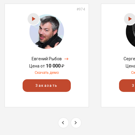
#974
Евгений Рыбов
Серг
10 000
Цена от
₽
Цен
Скачать демо
С
Заказать
З