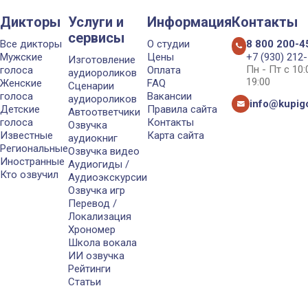
Дикторы
Услуги и
Информация
Контакты
сервисы
Все дикторы
О студии
8 800 200-4
Мужские
Цены
+7 (930) 212
Изготовление
Пн - Пт с 10
голоса
Оплата
аудиороликов
19:00
Женские
FAQ
Сценарии
голоса
Вакансии
аудиороликов
info@kupigo
Детские
Правила сайта
Автоответчики
голоса
Контакты
Озвучка
Известные
Карта сайта
аудиокниг
Региональные
Озвучка видео
Иностранные
Аудиогиды /
Кто озвучил
Аудиоэкскурсии
Озвучка игр
Перевод /
Локализация
Хрономер
Школа вокала
ИИ озвучка
Рейтинги
Статьи