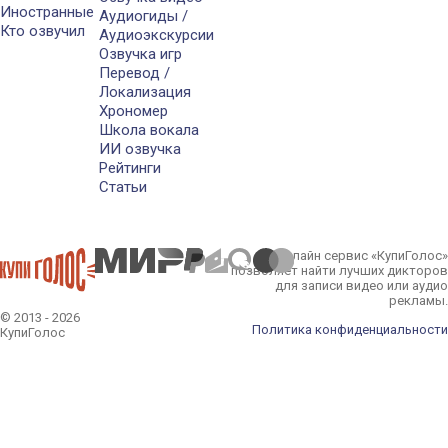
Иностранные
Аудиогиды /
Кто озвучил
Аудиоэкскурсии
Озвучка игр
Перевод /
Локализация
Хрономер
Школа вокала
ИИ озвучка
Рейтинги
Статьи
Онлайн сервис «КупиГолос»
позволяет найти лучших дикторов
для записи видео или аудио
рекламы.
© 2013 - 2026
Политика конфиденциальности
КупиГолос