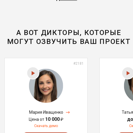
А ВОТ ДИКТОРЫ, КОТОРЫЕ
МОГУТ ОЗВУЧИТЬ ВАШ ПРОЕКТ
#2181
Мария Иващенко
Тать
10 000
до
Цена от
₽
Скачать демо
С