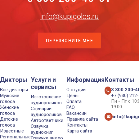
info@kupigolos.ru
ПЕРЕЗВОНИТЕ МНЕ
Дикторы
Услуги и
Информация
Контакты
сервисы
Все дикторы
О студии
8 800 200-4
Мужские
Цены
+7 (930) 212
Изготовление
Пн - Пт с 10
голоса
Оплата
аудиороликов
19:00
Женские
FAQ
Сценарии
голоса
Вакансии
аудиороликов
info@kupigo
Детские
Правила сайта
Автоответчики
голоса
Контакты
Озвучка
Известные
Карта сайта
аудиокниг
Региональные
Озвучка видео