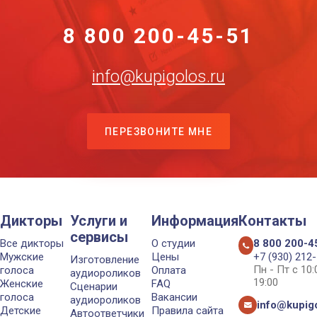
8 800 200-45-51
info@kupigolos.ru
ПЕРЕЗВОНИТЕ МНЕ
Дикторы
Услуги и
Информация
Контакты
сервисы
Все дикторы
О студии
8 800 200-4
Мужские
Цены
+7 (930) 212
Изготовление
Пн - Пт с 10
голоса
Оплата
аудиороликов
19:00
Женские
FAQ
Сценарии
голоса
Вакансии
аудиороликов
info@kupigo
Детские
Правила сайта
Автоответчики