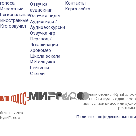
голоса
Контакты
Озвучка
Известные
Карта сайта
аудиокниг
Региональные
Озвучка видео
Иностранные
Аудиогиды /
Кто озвучил
Аудиоэкскурсии
Озвучка игр
Перевод /
Локализация
Хрономер
Школа вокала
ИИ озвучка
Рейтинги
Статьи
Онлайн сервис «КупиГолос»
позволяет найти лучших дикторов
для записи видео или аудио
рекламы.
© 2013 - 2026
Политика конфиденциальности
КупиГолос