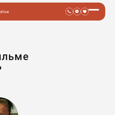
татьи
ильме
?