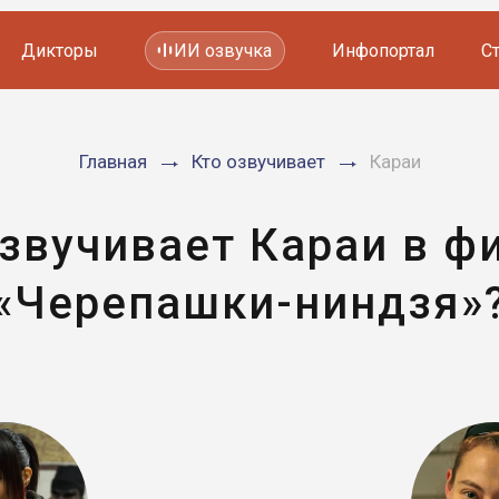
Дикторы
ИИ озвучка
Инфопортал
С
Фильмов и сериалов
Главная
Кто озвучивает
Караи
Мультфильмов
YouTube каналов
Видеорекламы
озвучивает Караи в ф
«Черепашки-ниндзя»