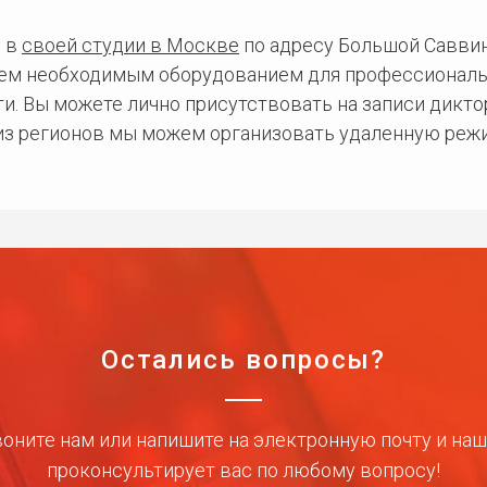
 в
своей студии в Москве
по адресу Большой Саввинс
сем необходимым оборудованием для профессиональ
и. Вы можете лично присутствовать на записи дикто
 из регионов мы можем организовать удаленную режи
Остались вопросы?
оните нам или напишите на электронную почту и на
проконсультирует вас по любому вопросу!