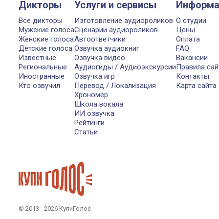
Дикторы
Услуги и сервисы
Информа
Все дикторы
Изготовление аудиороликов
О студии
Мужские голоса
Сценарии аудиороликов
Цены
Женские голоса
Автоответчики
Оплата
Детские голоса
Озвучка аудиокниг
FAQ
Известные
Озвучка видео
Вакансии
Региональные
Аудиогиды / Аудиоэкскурсии
Правила сай
Иностранные
Озвучка игр
Контакты
Кто озвучил
Перевод / Локализация
Карта сайта
Хрономер
Школа вокала
ИИ озвучка
Рейтинги
Статьи
© 2013 - 2026 КупиГолос