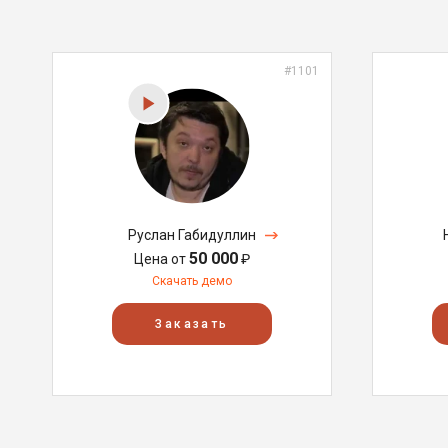
#1101
Руслан Габидуллин
50 000
Цена от
₽
Скачать демо
Заказать