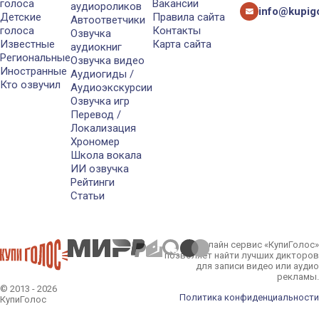
голоса
Вакансии
аудиороликов
info@kupigo
Детские
Правила сайта
Автоответчики
голоса
Контакты
Озвучка
Известные
Карта сайта
аудиокниг
Региональные
Озвучка видео
Иностранные
Аудиогиды /
Кто озвучил
Аудиоэкскурсии
Озвучка игр
Перевод /
Локализация
Хрономер
Школа вокала
ИИ озвучка
Рейтинги
Статьи
Онлайн сервис «КупиГолос»
позволяет найти лучших дикторов
для записи видео или аудио
рекламы.
© 2013 - 2026
Политика конфиденциальности
КупиГолос