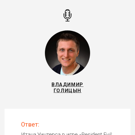
ВЛАДИМИР
ГОЛИЦЫН
Ответ:
Итана Уинтерса в игре «
Resident Evil: