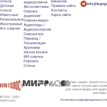
голоса
Вакансии
аудиороликов
info@kupigo
Детские
Правила сайта
Автоответчики
голоса
Контакты
Озвучка
Известные
Карта сайта
аудиокниг
Региональные
Озвучка видео
Иностранные
Аудиогиды /
Кто озвучил
Аудиоэкскурсии
Озвучка игр
Перевод /
Локализация
Хрономер
Школа вокала
ИИ озвучка
Рейтинги
Статьи
Онлайн сервис «КупиГолос»
позволяет найти лучших дикторов
для записи видео или аудио
рекламы.
© 2013 - 2026
Политика конфиденциальности
КупиГолос