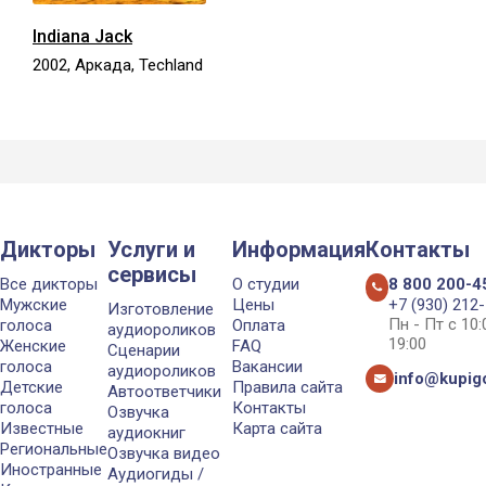
Indiana Jack
2002, Аркада, Techland
Дикторы
Услуги и
Информация
Контакты
сервисы
Все дикторы
О студии
8 800 200-4
Мужские
Цены
+7 (930) 212
Изготовление
Пн - Пт с 10
голоса
Оплата
аудиороликов
19:00
Женские
FAQ
Сценарии
голоса
Вакансии
аудиороликов
info@kupigo
Детские
Правила сайта
Автоответчики
голоса
Контакты
Озвучка
Известные
Карта сайта
аудиокниг
Региональные
Озвучка видео
Иностранные
Аудиогиды /