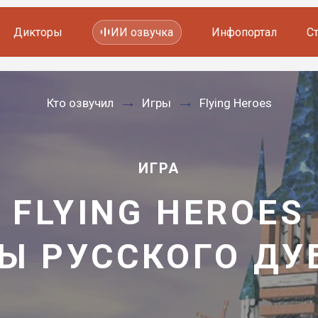
Дикторы
ИИ озвучка
Инфопортал
С
Фильмов и сериалов
Кто озвучил
Игры
Flying Heroes
Мультфильмов
YouTube каналов
Видеорекламы
ИГРА
FLYING HEROES
Ы РУССКОГО Д
—