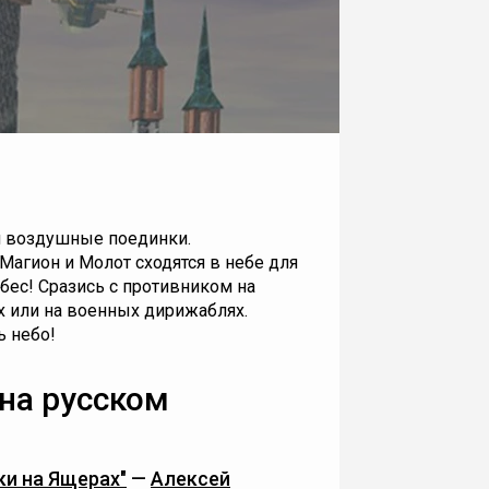
и воздушные поединки.
агион и Молот сходятся в небе для
бес! Сразись с противником на
х или на военных дирижаблях.
ь небо!
 на русском
ки на Ящерах"
—
Алексей