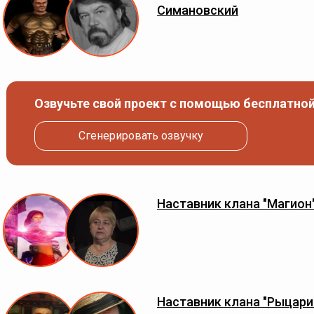
Симановский
Озвучьте свой проект с помощью бесплатной
Сгенерировать озвучку
Наставник клана "Магион
Наставник клана "Рыцари