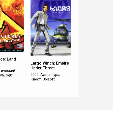
rce: Land
Largo Winch: Empire
Under Threat
ктический
2002, Адвенчура,
ovaLogic
Квест, Ubisoft