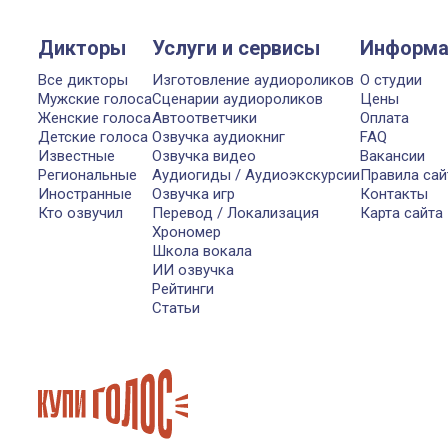
Дикторы
Услуги и сервисы
Информа
Все дикторы
Изготовление аудиороликов
О студии
Мужские голоса
Сценарии аудиороликов
Цены
Женские голоса
Автоответчики
Оплата
Детские голоса
Озвучка аудиокниг
FAQ
Известные
Озвучка видео
Вакансии
Региональные
Аудиогиды / Аудиоэкскурсии
Правила сай
Иностранные
Озвучка игр
Контакты
Кто озвучил
Перевод / Локализация
Карта сайта
Хрономер
Школа вокала
ИИ озвучка
Рейтинги
Статьи