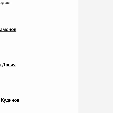
ардсон
Мамонов
а Данич
 Кудинов