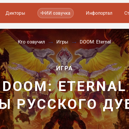
Дикторы
ИИ озвучка
Инфопортал
С
Фильмов и сериалов
Кто озвучил
Игры
DOOM: Eternal
Мультфильмов
YouTube каналов
Видеорекламы
ИГРА
DOOM: ETERNAL
Ы РУССКОГО Д
—