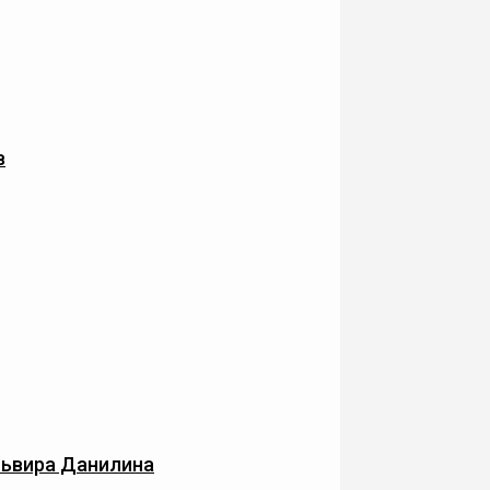
в
ьвира Данилина