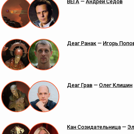
ВЕГА
—
Андрей Седов
Деаг Ранак
—
Игорь Попо
Деаг Грав
—
Олег Клишин
Кан Созидательница
—
Эл