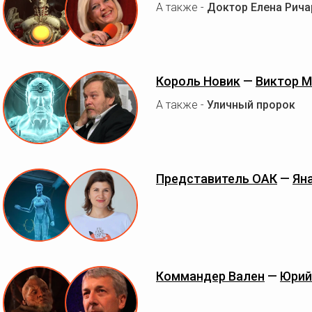
А также -
Доктор Елена Рич
Король Новик
—
Виктор 
А также -
Уличный пророк
Представитель ОАК
—
Ян
Коммандер Вален
—
Юрий