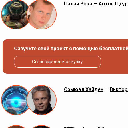
Палач Рока
—
Антон Щед
Озвучьте свой проект с помощью бесплатной
Сгенерировать озвучку
Сэмюэл Хайден
—
Виктор