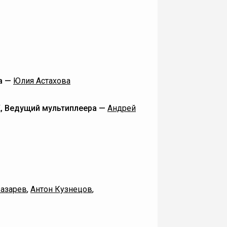
а —
Юлия Астахова
К, Ведущий мультиплеера —
Андрей
Лазарев
,
Антон Кузнецов
,