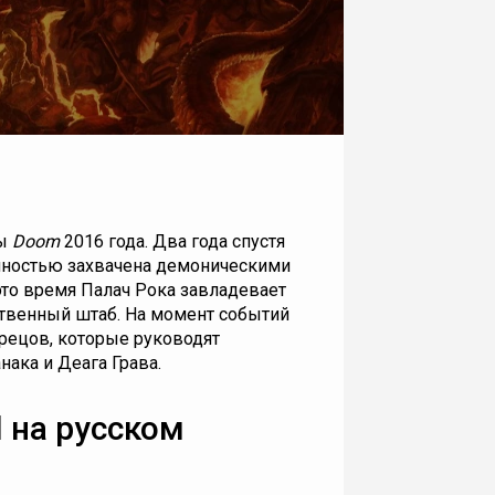
ры
Doom
2016 года
. Два года спустя
олностью захвачена демоническими
это время Палач Рока завладевает
ственный штаб. На момент событий
жрецов, которые руководят
ака и Деага Грава.
l на русском