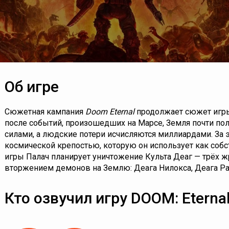
Об игре
Сюжетная кампания
Doom Eternal
продолжает сюжет иг
после событий, произошедших на Марсе, Земля почти п
силами, а людские потери исчисляются миллиардами. За 
космической крепостью, которую он использует как соб
игры Палач планирует уничтожение Культа Деаг — трёх 
вторжением демонов на Землю: Деага Нилокса, Деага Ран
Кто озвучил игру DOOM: Eterna