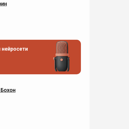
рин
 нейросети
 Бохон