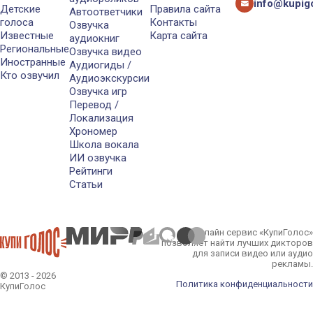
info@kupigo
Детские
Правила сайта
Автоответчики
голоса
Контакты
Озвучка
Известные
Карта сайта
аудиокниг
Региональные
Озвучка видео
Иностранные
Аудиогиды /
Кто озвучил
Аудиоэкскурсии
Озвучка игр
Перевод /
Локализация
Хрономер
Школа вокала
ИИ озвучка
Рейтинги
Статьи
Онлайн сервис «КупиГолос»
позволяет найти лучших дикторов
для записи видео или аудио
рекламы.
© 2013 - 2026
Политика конфиденциальности
КупиГолос