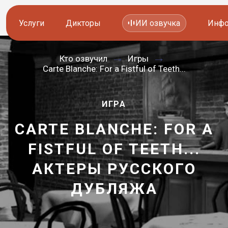
Услуги
Дикторы
ИИ озвучка
Инфо
Кто озвучил
Игры
Озвучка видео
Иностранные дикторы
Carte Blanche: For a Fistful of Teeth...
Работа с аудио
Русские дикторы
ИГРА
Работа с текстом
Актеры озвучки
CARTE BLANCHE: FOR A
Локализация и перевод
Контакты дикторов
FISTFUL OF TEETH...
Другие услуги
ИИ голоса
АКТЕРЫ РУССКОГО
—
ДУБЛЯЖА
8 800 200-45-51
8 800 200-45-51
Заказать звонок
Заказать звонок