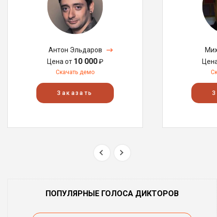
Антон Эльдаров
Мих
10 000
Цена от
₽
Цен
Скачать демо
С
Заказать
З
ПОПУЛЯРНЫЕ ГОЛОСА ДИКТОРОВ