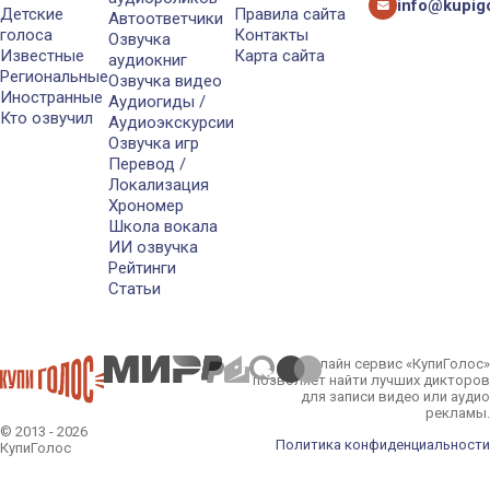
info@kupigo
Детские
Правила сайта
Автоответчики
голоса
Контакты
Озвучка
Известные
Карта сайта
аудиокниг
Региональные
Озвучка видео
Иностранные
Аудиогиды /
Кто озвучил
Аудиоэкскурсии
Озвучка игр
Перевод /
Локализация
Хрономер
Школа вокала
ИИ озвучка
Рейтинги
Статьи
Онлайн сервис «КупиГолос»
позволяет найти лучших дикторов
для записи видео или аудио
рекламы.
© 2013 - 2026
Политика конфиденциальности
КупиГолос