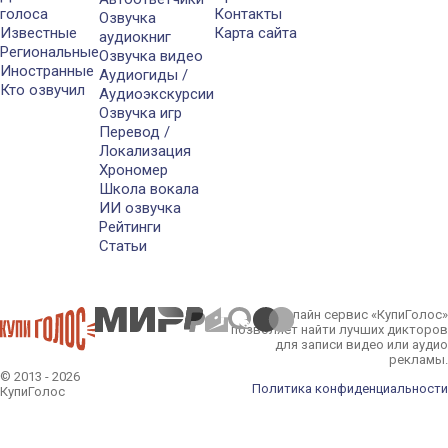
голоса
Контакты
Озвучка
Известные
Карта сайта
аудиокниг
Региональные
Озвучка видео
Иностранные
Аудиогиды /
Кто озвучил
Аудиоэкскурсии
Озвучка игр
Перевод /
Локализация
Хрономер
Школа вокала
ИИ озвучка
Рейтинги
Статьи
Онлайн сервис «КупиГолос»
позволяет найти лучших дикторов
для записи видео или аудио
рекламы.
© 2013 - 2026
Политика конфиденциальности
КупиГолос