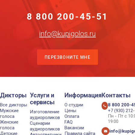
8 800 200-45-51
info@kupigolos.ru
ПЕРЕЗВОНИТЕ МНЕ
Дикторы
Услуги и
Информация
Контакты
сервисы
Все дикторы
О студии
8 800 200-4
Мужские
Цены
+7 (930) 212
Изготовление
Пн - Пт с 10
голоса
Оплата
аудиороликов
19:00
Женские
FAQ
Сценарии
голоса
Вакансии
аудиороликов
info@kupigo
Детские
Правила сайта
Автоответчики