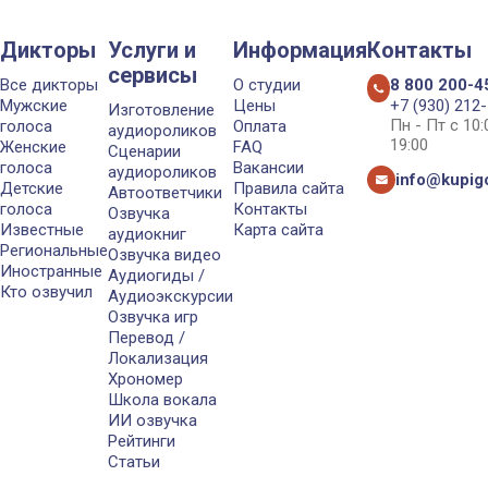
Дикторы
Услуги и
Информация
Контакты
сервисы
Все дикторы
О студии
8 800 200-4
Мужские
Цены
+7 (930) 212
Изготовление
Пн - Пт с 10
голоса
Оплата
аудиороликов
19:00
Женские
FAQ
Сценарии
голоса
Вакансии
аудиороликов
info@kupigo
Детские
Правила сайта
Автоответчики
голоса
Контакты
Озвучка
Известные
Карта сайта
аудиокниг
Региональные
Озвучка видео
Иностранные
Аудиогиды /
Кто озвучил
Аудиоэкскурсии
Озвучка игр
Перевод /
Локализация
Хрономер
Школа вокала
ИИ озвучка
Рейтинги
Статьи