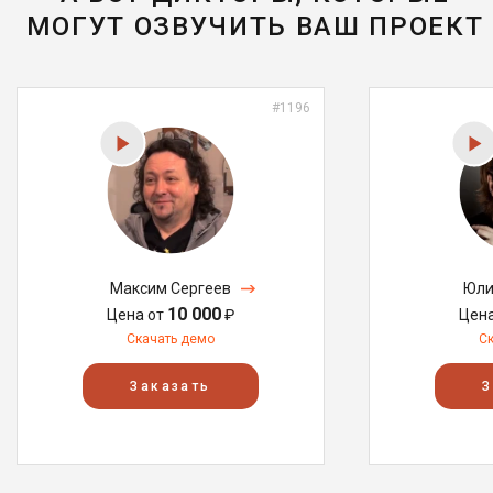
МОГУТ ОЗВУЧИТЬ ВАШ ПРОЕКТ
#1196
Максим Сергеев
Юли
10 000
Цена от
₽
Цен
Скачать демо
С
Заказать
З