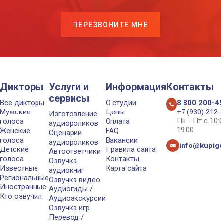
ПЕРЕЗВОНИТЕ МНЕ
Дикторы
Услуги и
Информация
Контакты
сервисы
Все дикторы
О студии
8 800 200-4
Мужские
Цены
+7 (930) 212
Изготовление
Пн - Пт с 10
голоса
Оплата
аудиороликов
19:00
Женские
FAQ
Сценарии
голоса
Вакансии
аудиороликов
info@kupigo
Детские
Правила сайта
Автоответчики
голоса
Контакты
Озвучка
Известные
Карта сайта
аудиокниг
Региональные
Озвучка видео
Иностранные
Аудиогиды /
Кто озвучил
Аудиоэкскурсии
Озвучка игр
Перевод /