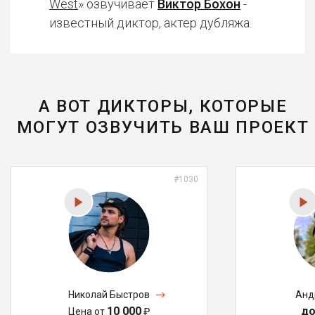
West
» озвучивает
Виктор Бохон
-
известный диктор, актер дубляжа.
А ВОТ ДИКТОРЫ, КОТОРЫЕ
МОГУТ ОЗВУЧИТЬ ВАШ ПРОЕКТ
#1030
Николай Быстров
Анд
10 000
до
Цена от
₽