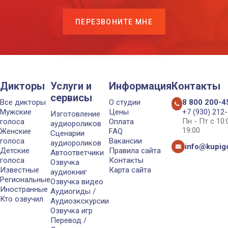
ПЕРЕЗВОНИТЕ МНЕ
Дикторы
Услуги и
Информация
Контакты
сервисы
Все дикторы
О студии
8 800 200-4
Мужские
Цены
+7 (930) 212
Изготовление
Пн - Пт с 10
голоса
Оплата
аудиороликов
19:00
Женские
FAQ
Сценарии
голоса
Вакансии
аудиороликов
info@kupigo
Детские
Правила сайта
Автоответчики
голоса
Контакты
Озвучка
Известные
Карта сайта
аудиокниг
Региональные
Озвучка видео
Иностранные
Аудиогиды /
Кто озвучил
Аудиоэкскурсии
Озвучка игр
Перевод /