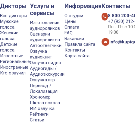
Дикторы
Услуги и
Информация
Контакты
сервисы
Все дикторы
О студии
8 800 200-4
Мужские
Цены
+7 (930) 212
Изготовление
Пн - Пт с 10
голоса
Оплата
аудиороликов
19:00
Женские
FAQ
Сценарии
голоса
Вакансии
аудиороликов
info@kupigo
Детские
Правила сайта
Автоответчики
голоса
Контакты
Озвучка
Известные
Карта сайта
аудиокниг
Региональные
Озвучка видео
Иностранные
Аудиогиды /
Кто озвучил
Аудиоэкскурсии
Озвучка игр
Перевод /
Локализация
Хрономер
Школа вокала
ИИ озвучка
Рейтинги
Статьи