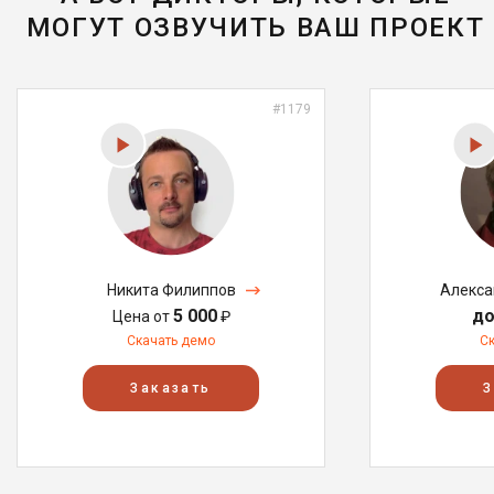
МОГУТ ОЗВУЧИТЬ ВАШ ПРОЕКТ
#1179
Никита Филиппов
Алекса
5 000
до
Цена от
₽
Скачать демо
С
Заказать
З