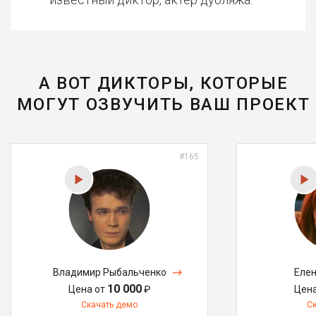
А ВОТ ДИКТОРЫ, КОТОРЫЕ
МОГУТ ОЗВУЧИТЬ ВАШ ПРОЕКТ
#165
Владимир Рыбальченко
Елен
10 000
Цена от
₽
Цен
Скачать демо
С