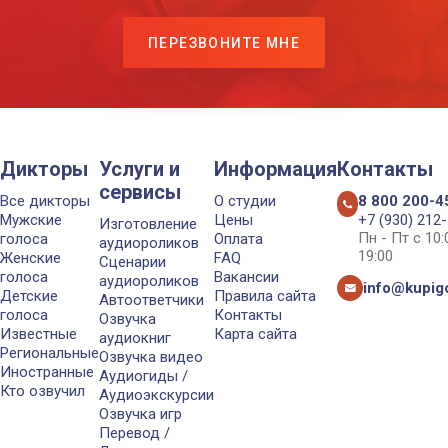
ПЕРЕЗВОНИТЕ МНЕ
Дикторы
Услуги и
Информация
Контакты
сервисы
Все дикторы
О студии
8 800 200-4
Мужские
Цены
+7 (930) 212
Изготовление
Пн - Пт с 10
голоса
Оплата
аудиороликов
19:00
Женские
FAQ
Сценарии
голоса
Вакансии
аудиороликов
info@kupigo
Детские
Правила сайта
Автоответчики
голоса
Контакты
Озвучка
Известные
Карта сайта
аудиокниг
Региональные
Озвучка видео
Иностранные
Аудиогиды /
Кто озвучил
Аудиоэкскурсии
Озвучка игр
Перевод /